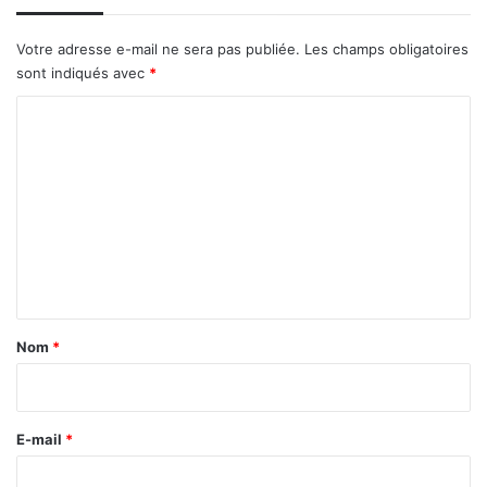
Votre adresse e-mail ne sera pas publiée.
Les champs obligatoires
sont indiqués avec
*
C
o
m
m
e
n
t
a
Nom
*
i
r
e
E-mail
*
*