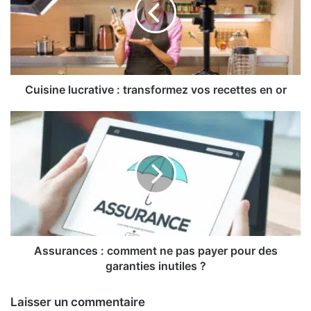
transformez
vos
recettes
en
or
Cuisine lucrative : transformez vos recettes en or
Assurances
:
comment
ne
pas
payer
pour
des
garanties
inutiles
Assurances : comment ne pas payer pour des
?
garanties inutiles ?
Laisser un commentaire