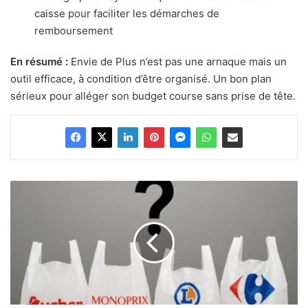
caisse pour faciliter les démarches de
remboursement
En résumé :
Envie de Plus n’est pas une arnaque mais un
outil efficace, à condition d’être organisé. Un bon plan
sérieux pour alléger son budget course sans prise de tête.
Supermarchés
les
moins
chers
en
2025
:
le
classement