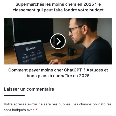
qui
Supermarchés les moins chers en 2025 : le
peut
classement qui peut faire fondre votre budget
faire
fondre
Comment
votre
payer
budget
moins
cher
ChatGPT
?
Astuces
et
bons
plans
Comment payer moins cher ChatGPT ? Astuces et
à
bons plans à connaître en 2025
connaître
en
Laisser un commentaire
2025
Votre adresse e-mail ne sera pas publiée.
Les champs obligatoires
sont indiqués avec
*