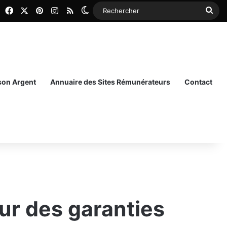
Facebook
X
Pinterest
Instagram
RSS
Switch skin
Rec
 son Argent
Annuaire des Sites Rémunérateurs
Contact
ur des garanties