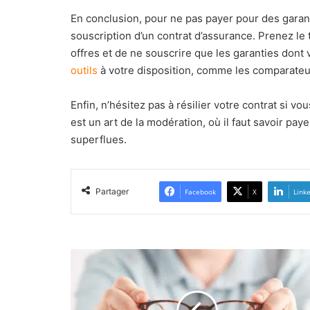
En conclusion, pour ne pas payer pour des garantie
souscription d’un contrat d’assurance. Prenez le 
offres et de ne souscrire que les garanties dont 
outils
à votre disposition, comme les comparateur
Enfin, n’hésitez pas à résilier votre contrat si vo
est un art de la modération, où il faut savoir pay
superflues.
Partager
Facebook
X
Link
Lunettes
de
vue
à