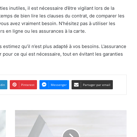
s inutiles, il est nécessaire d’être vigilant lors de la
temps de bien lire les clauses du contrat, de comparer les
vous avez vraiment besoin. N’hésitez pas à utiliser les
s en ligne ou les assurances à la carte.
us estimez qu’il n’est plus adapté à vos besoins. L’assurance
er pour ce qui est nécessaire, tout en évitant les garanties
edin
Pinterest
Messenger
Partager par email
L'isolation
à
petit
prix