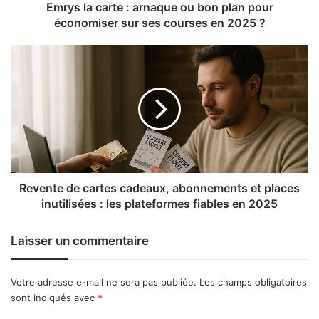
économiser
Emrys la carte : arnaque ou bon plan pour
sur
économiser sur ses courses en 2025 ?
ses
courses
Revente
en
de
2025
cartes
?
cadeaux,
abonnements
et
places
inutilisées
:
les
Revente de cartes cadeaux, abonnements et places
plateformes
inutilisées : les plateformes fiables en 2025
fiables
en
Laisser un commentaire
2025
Votre adresse e-mail ne sera pas publiée.
Les champs obligatoires
sont indiqués avec
*