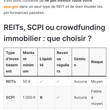
Il est donc conseillé de
ne pas investir toute votre
épargne
dans un seul type de REIT et de bien étudier les
performances passées.
REITs, SCPI ou crowdfunding
immobilier : que choisir ?
Type
Monta
Reven
d’inves
nt
Liquidi
us
Gestio
Risque
tissem
minim
té
régulie
n
ent
um
rs
REITs
50 €
✅
✅
Aucune
Moyen
Faible
SCPI
1 000 €
❌
✅
Aucune
à
moyen