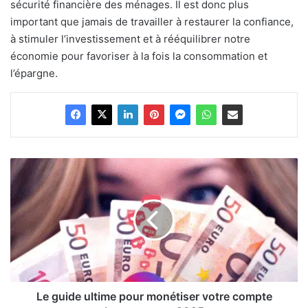
sécurité financière des ménages. Il est donc plus
important que jamais de travailler à restaurer la confiance,
à stimuler l’investissement et à rééquilibrer notre
économie pour favoriser à la fois la consommation et
l’épargne.
Le
guide
ultime
pour
monétiser
votre
compte
Instagram
en
2025
Le guide ultime pour monétiser votre compte