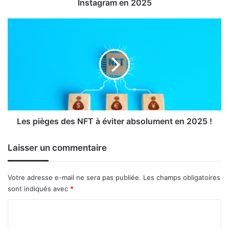
Instagram en 2025
Les
pièges
des
NFT
à
éviter
absolument
en
2025
!
Les pièges des NFT à éviter absolument en 2025 !
Laisser un commentaire
Votre adresse e-mail ne sera pas publiée.
Les champs obligatoires
sont indiqués avec
*
C
o