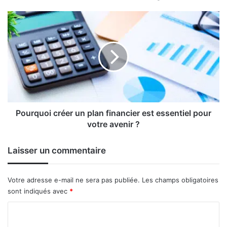
courses
en
Pourquoi
avantages
créer
exclusifs
un
plan
financier
est
essentiel
pour
votre
avenir
Pourquoi créer un plan financier est essentiel pour
?
votre avenir ?
Laisser un commentaire
Votre adresse e-mail ne sera pas publiée.
Les champs obligatoires
sont indiqués avec
*
C
o