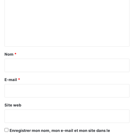
m
m
e
n
t
a
Nom
*
i
r
e
E-mail
*
*
Site web
Enregistrer mon nom, mon e-mail et mon site dans le