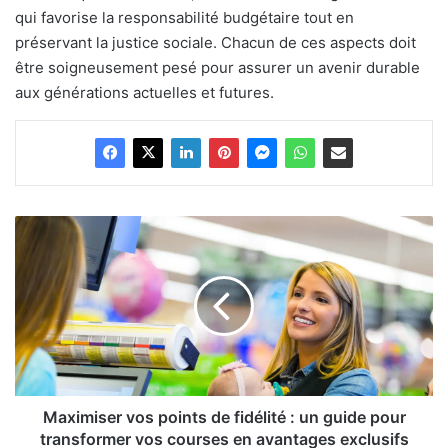
qui favorise la responsabilité budgétaire tout en
préservant la justice sociale. Chacun de ces aspects doit
être soigneusement pesé pour assurer un avenir durable
aux générations actuelles et futures.
Maximiser
vos
points
de
fidélité
:
un
guide
pour
transformer
Maximiser vos points de fidélité : un guide pour
vos
transformer vos courses en avantages exclusifs