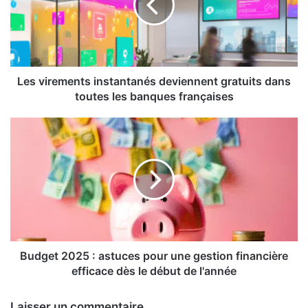
gratuits
dans
toutes
les
banques
françaises
Les virements instantanés deviennent gratuits dans
toutes les banques françaises
Budget
2025
:
astuces
pour
une
gestion
financière
efficace
dès
Budget 2025 : astuces pour une gestion financière
le
efficace dès le début de l'année
début
de
Laisser un commentaire