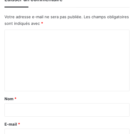
l'année
Votre adresse e-mail ne sera pas publiée.
Les champs obligatoires
sont indiqués avec
*
C
o
m
m
e
n
t
a
Nom
*
i
r
e
E-mail
*
*