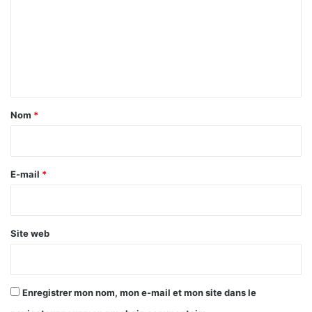
m
m
e
n
t
a
Nom
*
i
r
e
E-mail
*
*
Site web
Enregistrer mon nom, mon e-mail et mon site dans le