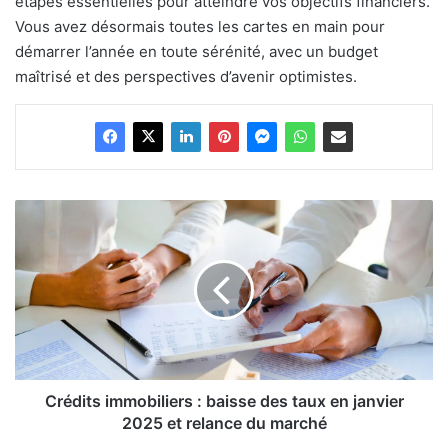
étapes essentielles pour atteindre vos objectifs financiers.
Vous avez désormais toutes les cartes en main pour
démarrer l’année en toute sérénité, avec un budget
maîtrisé et des perspectives d’avenir optimistes.
Crédits
immobiliers
:
baisse
des
taux
en
janvier
2025
et
Crédits immobiliers : baisse des taux en janvier
relance
2025 et relance du marché
du