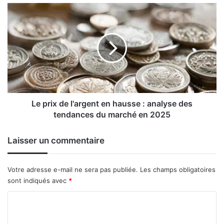
marché
Le
prix
de
l'argent
en
hausse
:
analyse
des
tendances
Le prix de l'argent en hausse : analyse des
du
tendances du marché en 2025
marché
en
Laisser un commentaire
2025
Votre adresse e-mail ne sera pas publiée.
Les champs obligatoires
sont indiqués avec
*
C
o