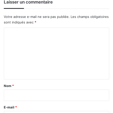
Laisser un commentaire
Votre adresse e-mail ne sera pas publiée.
Les champs obligatoires
sont indiqués avec
*
C
o
m
m
e
n
t
a
Nom
*
i
r
e
E-mail
*