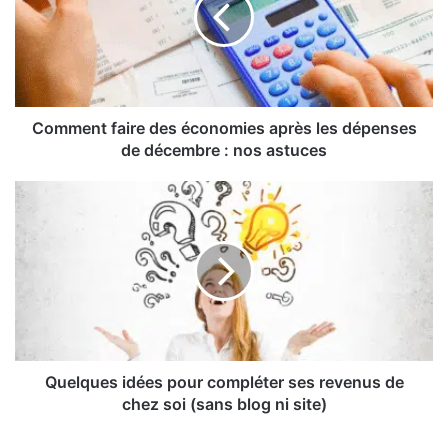
après
les
dépenses
de
décembre
:
Comment faire des économies après les dépenses
nos
de décembre : nos astuces
astuces
Quelques
idées
pour
compléter
ses
revenus
de
chez
soi
(sans
Quelques idées pour compléter ses revenus de
blog
chez soi (sans blog ni site)
ni
site)