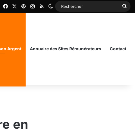
Facebook
X
Pinterest
Instagram
RSS
Switch skin
Rec
 son Argent
Annuaire des Sites Rémunérateurs
Contact
re en