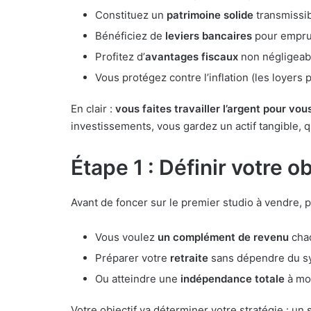
Constituez un
patrimoine solide
transmissib
Bénéficiez de
leviers bancaires
pour emprun
Profitez d’
avantages fiscaux
non négligeab
Vous protégez contre l’inflation (les loyer
En clair :
vous faites travailler l’argent pour vou
investissements, vous gardez un actif tangible, qu
Étape 1 : Définir votre ob
Avant de foncer sur le premier studio à vendre,
Vous voulez
un complément de revenu
chaq
Préparer votre
retraite
sans dépendre du sy
Ou atteindre une
indépendance totale
à moy
Votre objectif va déterminer votre stratégie : un