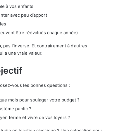
le à vos enfants
ter avec peu d’apport
les
s peuvent être réévalués chaque année)
s
, pas l’inverse. Et contrairement à d’autres
i a une vraie valeur.
jectif
 posez-vous les bonnes questions :
ue mois pour soulager votre budget ?
stème public ?
en terme et vivre de vos loyers ?
 studio en location classique ? Une colocation pour