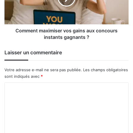
concours
instants
gagnants
?
Comment maximiser vos gains aux concours
instants gagnants ?
Laisser un commentaire
Votre adresse e-mail ne sera pas publiée.
Les champs obligatoires
sont indiqués avec
*
C
o
m
m
e
n