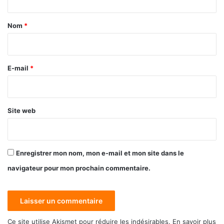
t
a
Nom
*
i
r
e
E-mail
*
*
Site web
Enregistrer mon nom, mon e-mail et mon site dans le
navigateur pour mon prochain commentaire.
Ce site utilise Akismet pour réduire les indésirables.
En savoir plus