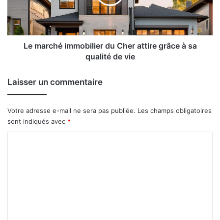
attire
grâce
à
sa
qualité
Le marché immobilier du Cher attire grâce à sa
de
qualité de vie
vie
Laisser un commentaire
Votre adresse e-mail ne sera pas publiée.
Les champs obligatoires
sont indiqués avec
*
C
o
m
m
e
n