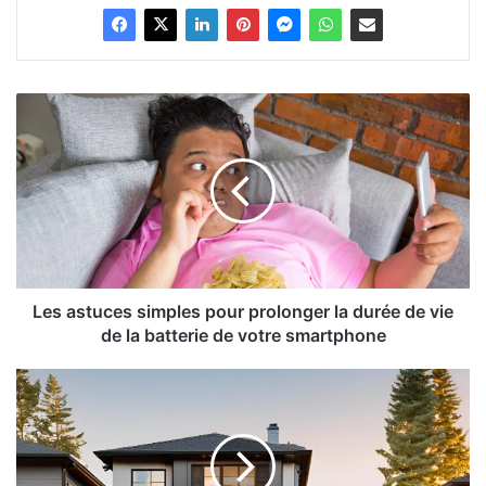
Les
astuces
simples
pour
prolonger
la
durée
de
vie
de
Les astuces simples pour prolonger la durée de vie
la
de la batterie de votre smartphone
batterie
de
Le
votre
marché
smartphone
immobilier
du
Cher