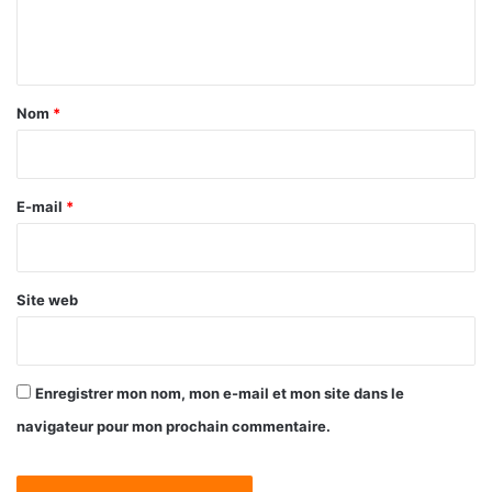
e
n
t
a
Nom
*
i
r
e
E-mail
*
*
Site web
Enregistrer mon nom, mon e-mail et mon site dans le
navigateur pour mon prochain commentaire.