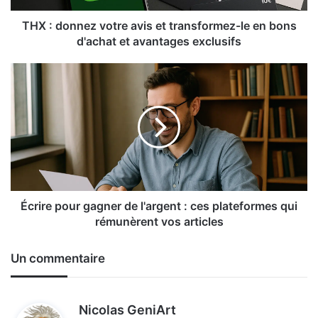
en
bons
THX : donnez votre avis et transformez-le en bons
d'achat
d'achat et avantages exclusifs
et
avantages
Écrire
exclusifs
pour
gagner
de
l'argent
:
ces
plateformes
qui
rémunèrent
Écrire pour gagner de l'argent : ces plateformes qui
vos
rémunèrent vos articles
articles
Un commentaire
d
Nicolas GeniArt