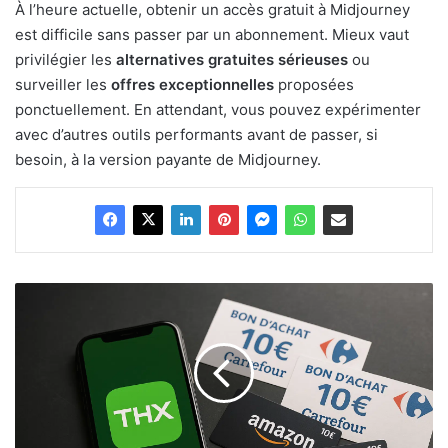
À l’heure actuelle, obtenir un accès gratuit à Midjourney
est difficile sans passer par un abonnement. Mieux vaut
privilégier les
alternatives gratuites sérieuses
ou
surveiller les
offres exceptionnelles
proposées
ponctuellement. En attendant, vous pouvez expérimenter
avec d’autres outils performants avant de passer, si
besoin, à la version payante de Midjourney.
THX
:
donnez
votre
avis
et
transformez-
le