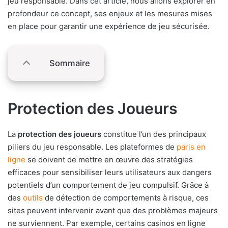
jeu responsable. Dans cet article, nous allons explorer en
profondeur ce concept, ses enjeux et les mesures mises
en place pour garantir une expérience de jeu sécurisée.
Sommaire
Protection des Joueurs
La
protection des joueurs
constitue l’un des principaux
piliers du jeu responsable. Les plateformes de
paris en
ligne
se doivent de mettre en œuvre des stratégies
efficaces pour sensibiliser leurs utilisateurs aux dangers
potentiels d’un comportement de jeu compulsif. Grâce à
des
outils
de détection de comportements à risque, ces
sites peuvent intervenir avant que des problèmes majeurs
ne surviennent. Par exemple, certains casinos en ligne