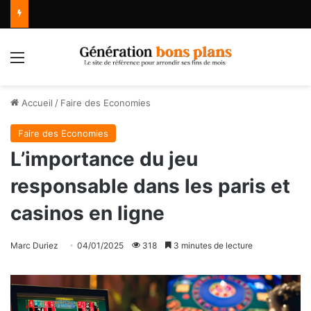
Menu
Accueil
/
Faire des Economies
Faire des Economies
L’importance du jeu
responsable dans les paris et
casinos en ligne
Marc Duriez
04/01/2025
318
3 minutes de lecture