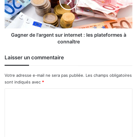
internet
:
les
plateformes
à
connaître
Gagner de l'argent sur internet : les plateformes à
connaître
Laisser un commentaire
Votre adresse e-mail ne sera pas publiée.
Les champs obligatoires
sont indiqués avec
*
C
o
m
m
e