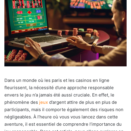
Dans un monde où les paris et les casinos en ligne
fleurissent, la nécessité d’une approche responsable
envers le jeu n’a jamais été aussi cruciale. En effet, le
phénomène des
jeux
d’argent attire de plus en plus de
participants, mais il comporte également des risques non
négligeables. À l’heure où vous vous lancez dans cette
aventure, il est essentiel de comprendre l’importance du