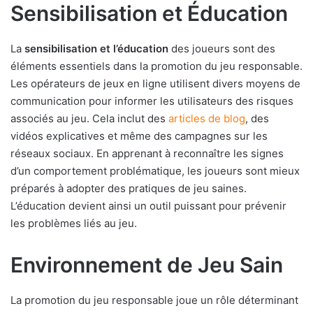
Sensibilisation et Éducation
La
sensibilisation et l’éducation
des joueurs sont des
éléments essentiels dans la promotion du jeu responsable.
Les opérateurs de jeux en ligne utilisent divers moyens de
communication pour informer les utilisateurs des risques
associés au jeu. Cela inclut des
articles de blog
, des
vidéos explicatives et même des campagnes sur les
réseaux sociaux. En apprenant à reconnaître les signes
d’un comportement problématique, les joueurs sont mieux
préparés à adopter des pratiques de jeu saines.
L’éducation devient ainsi un outil puissant pour prévenir
les problèmes liés au jeu.
Environnement de Jeu Sain
La promotion du jeu responsable joue un rôle déterminant