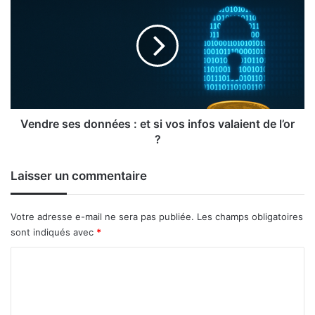
ses
données
:
et
si
vos
infos
valaient
de
Vendre ses données : et si vos infos valaient de l’or
l’or
?
?
Laisser un commentaire
Votre adresse e-mail ne sera pas publiée.
Les champs obligatoires
sont indiqués avec
*
C
o
m