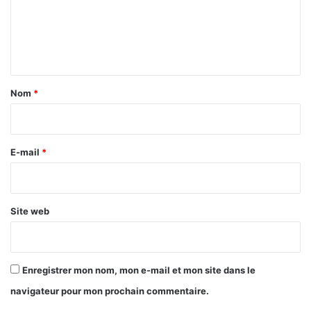
m
e
n
t
a
Nom
*
i
r
e
E-mail
*
*
Site web
Enregistrer mon nom, mon e-mail et mon site dans le
navigateur pour mon prochain commentaire.