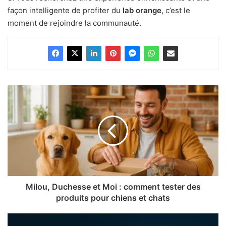
façon intelligente de profiter du
lab orange
, c’est le
moment de rejoindre la communauté.
Milou,
Duchesse
et
Moi
:
comment
tester
des
produits
pour
Milou, Duchesse et Moi : comment tester des
chiens
produits pour chiens et chats
et
chats
Vendre