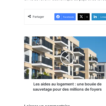
Partager
Facebook
X
Link
Les
aides
au
logement
:
une
bouée
de
sauvetage
pour
Les aides au logement : une bouée de
des
sauvetage pour des millions de foyers
millions
de
foyers