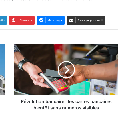
edin
Pinterest
Messenger
Partager par email
Révolution
bancaire
:
les
cartes
bancaires
bientôt
sans
numéros
visibles
Révolution bancaire : les cartes bancaires
bientôt sans numéros visibles