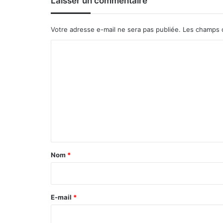
Laisser un commentaire
Votre adresse e-mail ne sera pas publiée.
Les champs o
C
o
m
m
e
n
t
a
Nom
*
i
r
e
E-mail
*
*