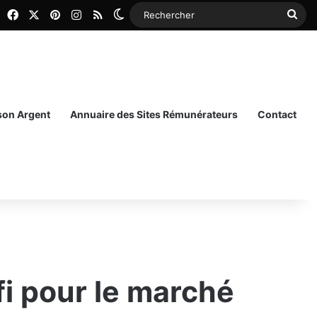
Facebook
X
Pinterest
Instagram
RSS
Switch skin
Rec
 son Argent
Annuaire des Sites Rémunérateurs
Contact
i pour le marché