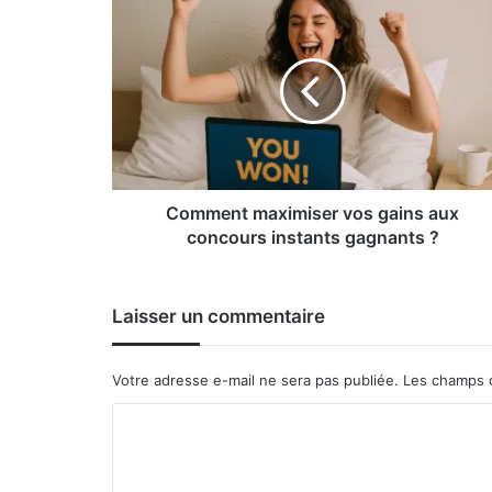
Comment
maximiser
vos
gains
aux
concours
instants
gagnants
?
Comment maximiser vos gains aux
concours instants gagnants ?
Laisser un commentaire
Votre adresse e-mail ne sera pas publiée.
Les champs o
C
o
m