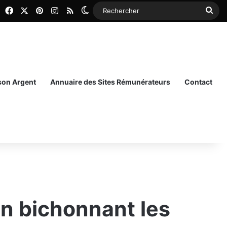
Facebook
X
Pinterest
Instagram
RSS
Switch skin
Rec
 son Argent
Annuaire des Sites Rémunérateurs
Contact
en bichonnant les