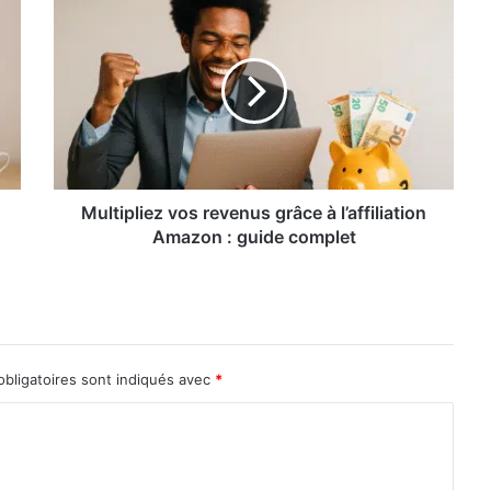
Multipliez
vos
revenus
grâce
à
l’affiliation
Amazon
:
guide
complet
Multipliez vos revenus grâce à l’affiliation
Amazon : guide complet
bligatoires sont indiqués avec
*