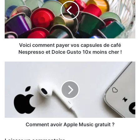
vos
capsules
de
café
Nespresso
et
Dolce
Voici comment payer vos capsules de café
Gusto
Nespresso et Dolce Gusto 10x moins cher !
10x
moins
Comment
cher
avoir
!
Apple
Music
gratuit
?
Comment avoir Apple Music gratuit ?