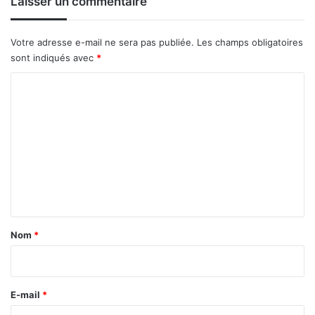
Laisser un commentaire
Votre adresse e-mail ne sera pas publiée.
Les champs obligatoires
sont indiqués avec
*
C
o
m
m
e
n
t
a
Nom
*
i
r
e
E-mail
*