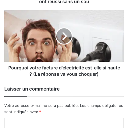
ont
ont réussi sans un sou
réussi
sans
Pourquoi
un
votre
sou
facture
d'électricité
est-
elle
si
haute
?
(La
Pourquoi votre facture d'électricité est-elle si haute
réponse
? (La réponse va vous choquer)
va
vous
Laisser un commentaire
choquer)
Votre adresse e-mail ne sera pas publiée.
Les champs obligatoires
sont indiqués avec
*
C