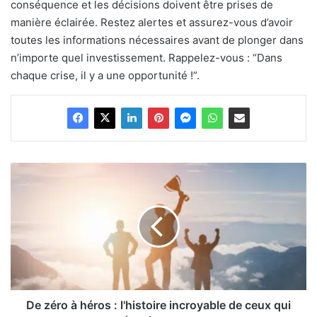
conséquence et les décisions doivent être prises de
manière éclairée. Restez alertes et assurez-vous d’avoir
toutes les informations nécessaires avant de plonger dans
n’importe quel investissement. Rappelez-vous : “Dans
chaque crise, il y a une opportunité !”.
De
zéro
à
héros
:
l'histoire
incroyable
de
ceux
qui
De zéro à héros : l'histoire incroyable de ceux qui